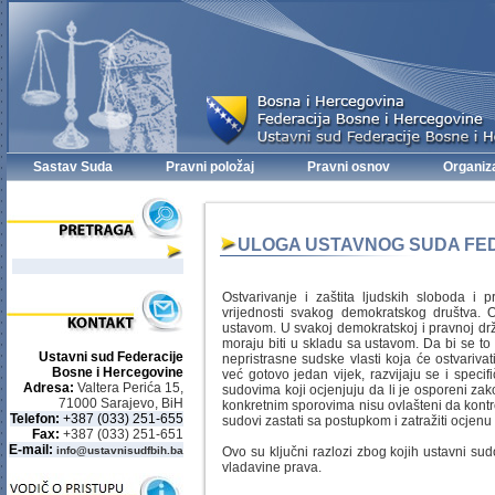
Sastav Suda
Pravni položaj
Pravni osnov
Organiz
ULOGA USTAVNOG SUDA FED
Ostvarivanje i zaštita ljudskih sloboda i p
vrijednosti svakog demokratskog društva. Ov
ustavom. U svakoj demokratskoj i pravnoj držav
moraju biti u skladu sa ustavom. Da bi se to
Ustavni sud Federacije
nepristrasne sudske vlasti koja će ostvariva
Bosne i Hercegovine
već gotovo jedan vijek, razvijaju se i specifi
Adresa:
Valtera Perića 15,
sudovima koji ocjenjuju da li je osporeni zak
71000 Sarajevo, BiH
konkretnim sporovima nisu ovlašteni da kontr
Telefon:
+387 (033) 251-655
sudovi zastati sa postupkom i zatražiti ocjen
Fax:
+387 (033) 251-651
E-mail:
info@ustavnisudfbih.ba
Ovo su ključni razlozi zbog kojih ustavni su
vladavine prava.