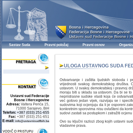
Sastav Suda
Pravni položaj
Pravni osnov
Organiz
ULOGA USTAVNOG SUDA FED
Ostvarivanje i zaštita ljudskih sloboda i p
vrijednosti svakog demokratskog društva. Ov
ustavom. U svakoj demokratskoj i pravnoj držav
moraju biti u skladu sa ustavom. Da bi se to
Ustavni sud Federacije
nepristrasne sudske vlasti koja će ostvariva
Bosne i Hercegovine
već gotovo jedan vijek, razvijaju se i specifi
Adresa:
Valtera Perića 15,
sudovima koji ocjenjuju da li je osporeni zak
71000 Sarajevo, BiH
konkretnim sporovima nisu ovlašteni da kontr
Telefon:
+387 (033) 251-655
sudovi zastati sa postupkom i zatražiti ocjen
Fax:
+387 (033) 251-651
E-mail:
info@ustavnisudfbih.ba
Ovo su ključni razlozi zbog kojih ustavni su
vladavine prava.