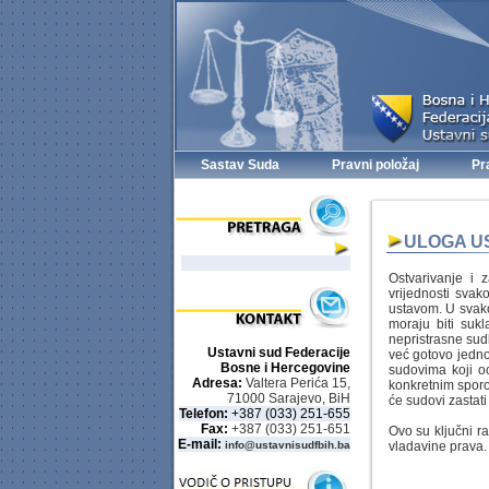
Sastav Suda
Pravni položaj
Pr
ULOGA U
Ostvarivanje i z
vrijednosti svak
ustavom. U svakoj
moraju biti sukl
nepristrasne sud
Ustavni sud Federacije
već gotovo jedno 
Bosne i Hercegovine
sudovima koji oc
Adresa:
Valtera Perića 15,
konkretnim sporo
71000 Sarajevo, BiH
će sudovi zastat
Telefon:
+387 (033) 251-655
Fax:
+387 (033) 251-651
Ovo su ključni r
E-mail:
info@ustavnisudfbih.ba
vladavine prava.