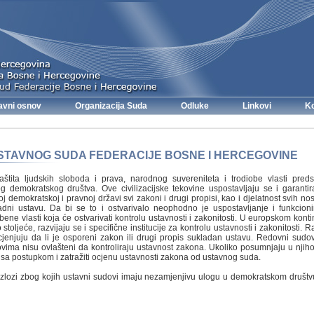
avni osnov
Organizacija Suda
Odluke
Linkovi
Ko
STAVNOG SUDA FEDERACIJE BOSNE I HERCEGOVINE
aštita ljudskih sloboda i prava, narodnog suvereniteta i trodiobe vlasti preds
og demokratskog društva. Ove civilizacijske tekovine uspostavljaju se i garantir
 demokratskoj i pravnoj državi svi zakoni i drugi propisi, kao i djelatnost svih nosi
adni ustavu. Da bi se to i ostvarivalo neophodno je uspostavljanje i funkcion
bene vlasti koja će ostvarivati kontrolu ustavnosti i zakonitosti. U europskom kont
stoljeće, razvijaju se i specifične institucije za kontrolu ustavnosti i zakonitosti. 
jenjuju da li je osporeni zakon ili drugi propis sukladan ustavu. Redovni sudov
vima nisu ovlašteni da kontroliraju ustavnost zakona. Ukoliko posumnjaju u njiho
i sa postupkom i zatražiti ocjenu ustavnosti zakona od ustavnog suda.
azlozi zbog kojih ustavni sudovi imaju nezamjenjivu ulogu u demokratskom društvu