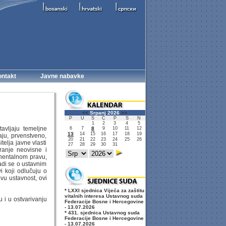
ntakt
Javne nabavke
<<
Srpanj 2026
>>
P
U
S
Č
P
S
N
1
2
3
4
5
tavljaju temeljne
6
7
8
9
10
11
12
13
14
15
16
17
18
19
aju, prvenstveno,
20
21
22
23
24
25
26
telja javne vlasti
27
28
29
30
31
iranje neovisne i
inentalnom pravu,
Radi se o ustavnim
i koji odlučuju o
vu ustavnost, ovi
* LXXI sjednica Vijeća za zaštitu
vitalnih interesa Ustavnog suda
 i u ostvarivanju
Federacije Bosne i Hercegovine
- 13.07.2026
* 431. sjednica Ustavnog suda
Federacije Bosne i Hercegovine
- 13.07.2026