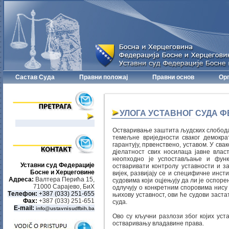
Састав Суда
Правни положај
Правни основ
Орг
УЛОГА УСТАВНОГ СУДА 
Остваривање заштита људских слобода 
темељне вриједности сваког демокра
гарантују, првенствено, уставом. У сва
дјелатност свих носилаца јавне влас
неопходно је успостављање и функ
Уставни суд Федерације
остваривати контролу уставности и за
Босне и Херцеговине
вијек, развијају се и специфичне инст
Aдреса:
Валтера Перића 15,
судовима који оцјењују да ли је оспоре
71000 Сарајево, БиХ
одлучују о конкретним споровима нису
Tелeфон:
+387 (033) 251-655
њихову уставност, ови ће судови заста
Фаx:
+387 (033) 251-651
суда.
E-mail:
info@ustavnisudfbih.ba
Ово су кључни разлози због којих уст
остваривању владавине права.